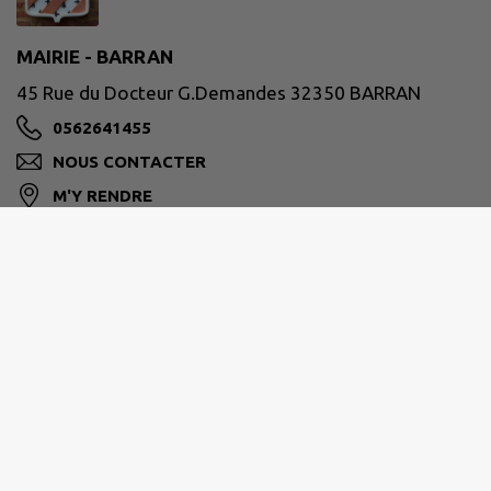
MAIRIE - BARRAN
45 Rue du Docteur G.Demandes 32350 BARRAN
0562641455
NOUS CONTACTER
M'Y RENDRE
www.barran.fr