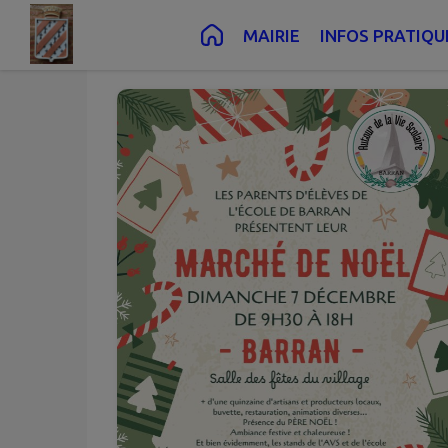
Déc.
07
Contenu
Menu
Recherche
Pied de page
MAIRIE
INFOS PRATIQU
Dim.