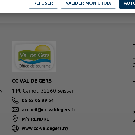
REFUSER
VALIDER MON CHOIX
AUT
H
L
D
1
L
CC VAL DE GERS
L
N
1 Pl. Carnot, 32260 Seissan
05 62 05 99 64
accueil@cc-valdegers.fr
P
M'Y RENDRE
l
www.cc-valdegers.fr/