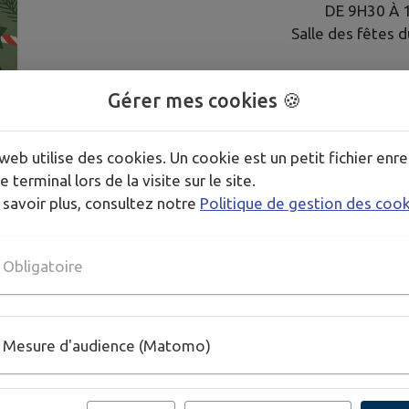
DE 9H30 À 
Salle des fêtes d
+ d'une quinzaine d'artisans 
Gérer mes cookies 🍪
buvette, restauration, anim
Présence du PÈR
web utilise des cookies. Un cookie est un petit fichier enre
Ambiance festive et 
e terminal lors de la visite sur le site.
Et bien évidemment, les stands
 savoir plus, consultez notre
Politique de gestion des coo
au profit des é
Télécharger la pièce jointe
Obligatoire
Publié par Mairie
Mesure d'audience (Matomo)