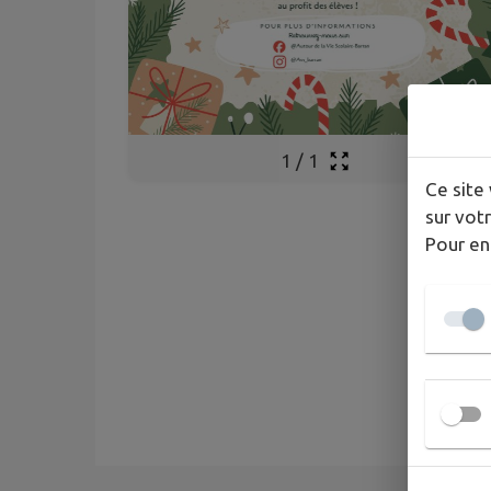
1
/
1
Ce site 
sur votr
Pour en