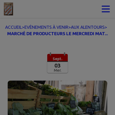
Contenu
Menu
Recherche
Pied de page
ACCUEIL
>
EVÈNEMENTS À VENIR
>
AUX ALENTOURS
>
MARCHÉ DE PRODUCTEURS LE MERCREDI MAT...
Sept.
03
Mer.