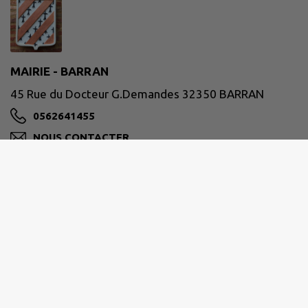
MAIRIE - BARRAN
45 Rue du Docteur G.Demandes 32350 BARRAN
0562641455
NOUS CONTACTER
M'Y RENDRE
www.barran.fr