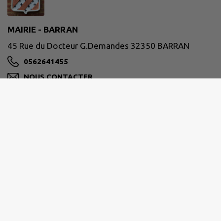
MAIRIE - BARRAN
45 Rue du Docteur G.Demandes 32350 BARRAN
0562641455
NOUS CONTACTER
M'Y RENDRE
www.barran.fr