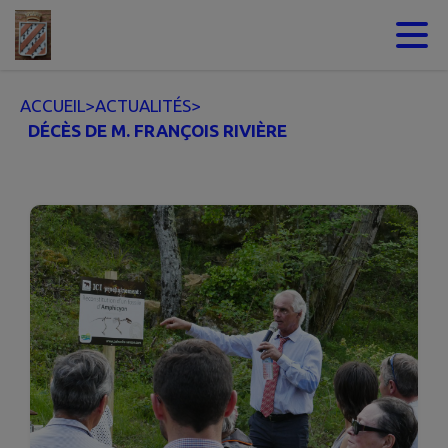
Contenu
Menu
Recherche
Pied de page
ACCUEIL
>
ACTUALITÉS
>
DÉCÈS DE M. FRANÇOIS RIVIÈRE