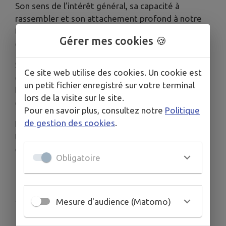
Son sens de l’intérêt général, sa capacité à
rassembler et son attachement profond à notre
territoire ont marqué durablement notre
Gérer mes cookies 🍪
collectivité.
Sa disparition laisse une vive émotion parmi les
Ce site web utilise des cookies. Un cookie est
élus, les agents, les partenaires institutionnels et
un petit fichier enregistré sur votre terminal
l’ensemble de celles et ceux qui ont eu l’occasion
lors de la visite sur le site.
de travailler à ses côtés.
Pour en savoir plus, consultez notre
Politique
de gestion des cookies
.
Nous adressons nos pensées les plus sincères et
tout notre soutien à sa famille et à ses proches
dans cette douloureuse épreuve.
Obligatoire
Publié par Communauté de Communes Val de
Mesure d'audience (Matomo)
Gers