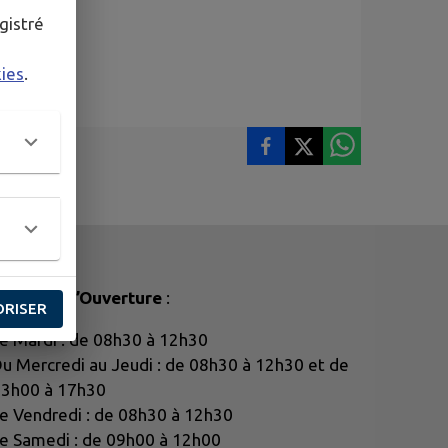
gistré
kies
.
oraires d’Ouverture
:
ORISER
e Mardi : de 08h30 à 12h30
u Mercredi au Jeudi : de 08h30 à 12h30 et de
3h00 à 17h30
e Vendredi : de 08h30 à 12h30
e Samedi : de 09h00 à 12h00