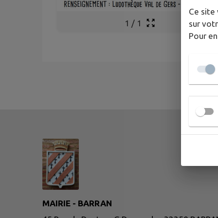
Ce site 
1
/
1
sur votr
Pour en
MAIRIE - BARRAN