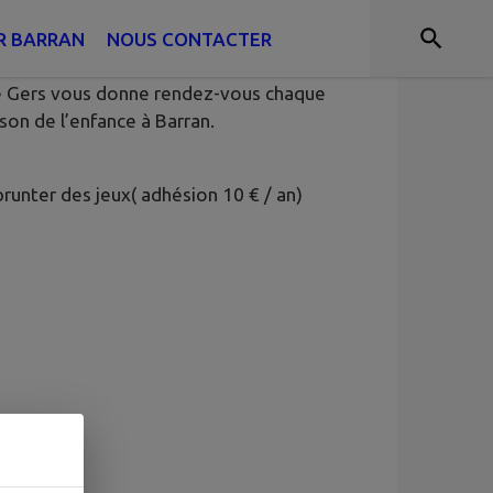
R BARRAN
NOUS CONTACTER
 De Gers vous donne rendez-vous chaque
on de l’enfance à Barran.
prunter des jeux( adhésion 10 € / an)