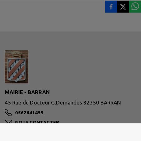
MAIRIE - BARRAN
45 Rue du Docteur G.Demandes 32350 BARRAN
0562641455
NOUS CONTACTER
M'Y RENDRE