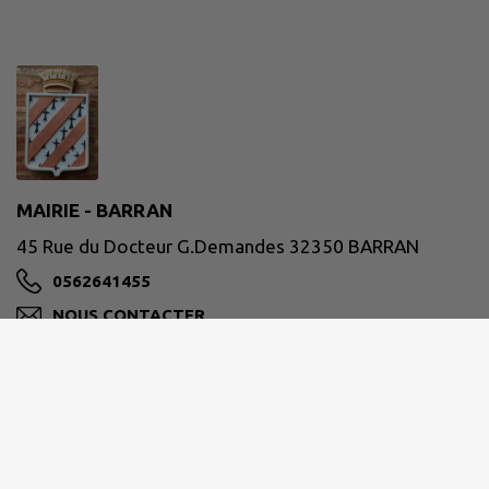
MAIRIE - BARRAN
45 Rue du Docteur G.Demandes 32350 BARRAN
0562641455
NOUS CONTACTER
M'Y RENDRE
www.barran.fr